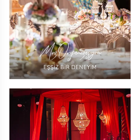
Moz Organizasyon
EŞŞİZ BİR DENEYİM