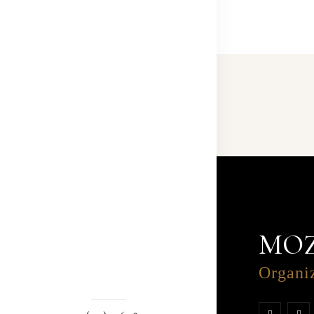
MO
Organi