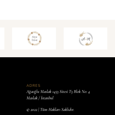
ADRES
Ağaoğlu Maslak 1453 Sitesi T3 Blok No: 4
Maslak / İstanbul
© 2022 | Tüm Hakları Saklıdır.