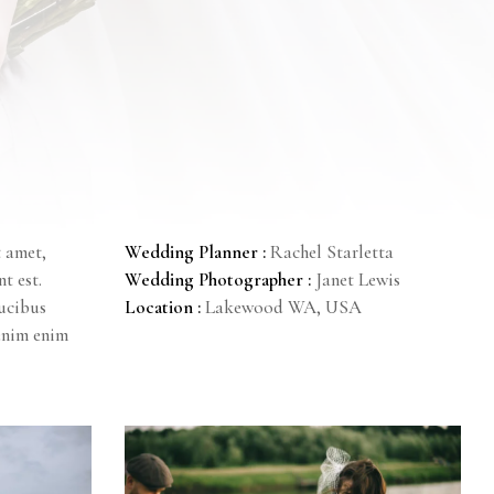
t amet,
Wedding Planner :
Rachel Starletta
t est.
Wedding Photographer :
Janet Lewis
aucibus
Location :
Lakewood WA, USA
 enim enim