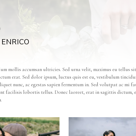
o
& ENRICO
um mollis accumsan ultricies. Sed urna velit, maximus eu tellus si
tum erat. Sed dolor ipsum, luctus quis est eu, vestibulum tincidun
liquet nunc, ac egestas sapien fermentum in. Sed volutpat ac mi f
ent facilisis lobortis tellus. Donec laoreet, erat in sagittis dictum,
.