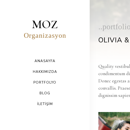
MOZ
..portfoli
Organizasyon
OLIVIA 
ANASAYFA
Quality vestibul
HAKKIMIZDA
condimentum dic
Donec egestas a
PORTFOLYO
convallis. Praes
BLOG
dignissim sapien
İLETİŞİM